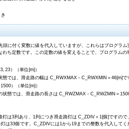
とき
が先頭に付く変数に値を代入していますが、これらはプログラム
なわち定数です。この定数の値を変えることで、プログラムの
3, 23）（単位[m]）
は、滑走路の幅は C_RWXMAX－C_RWXMIN＝46[m]で
 1500）（単位[m]）
では、滑走路の長さは C_RWZMAX－C_RWZMIN＝1500[
は3列あり、1列につき滑走路灯は C_ZDIV＋1[個]ですので
路灯は33個です。C_ZDIVには1から19までの整数を代入してく