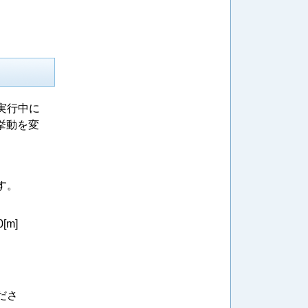
実行中に
挙動を変
す。
m]
、
ださ