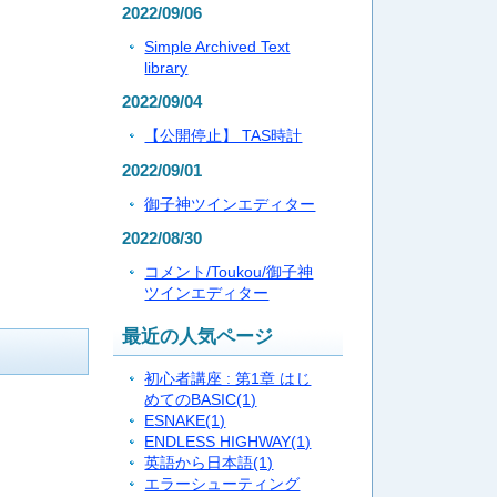
2022/09/06
Simple Archived Text
library
2022/09/04
【公開停止】 TAS時計
2022/09/01
御子神ツインエディター
2022/08/30
コメント/Toukou/御子神
ツインエディター
最近の人気ページ
初心者講座 : 第1章 はじ
めてのBASIC
(1)
ESNAKE
(1)
ENDLESS HIGHWAY
(1)
英語から日本語
(1)
エラーシューティング