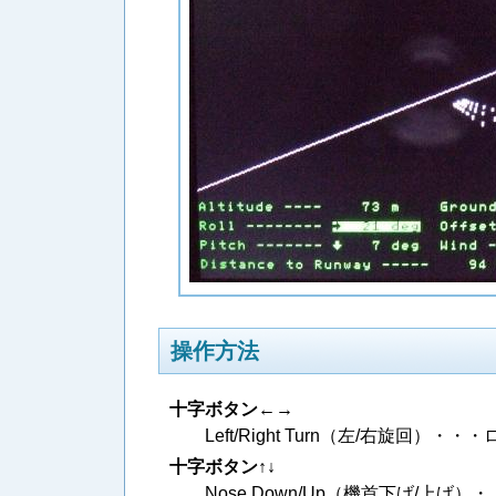
操作方法
十字ボタン←→
Left/Right Turn（左/右旋回
十字ボタン↑↓
Nose Down/Up（機首下げ/上