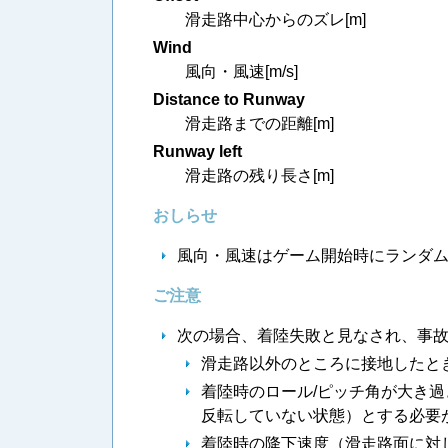
滑走路中心からのズレ[m]
Wind
風向・風速[m/s]
Distance to Runway
滑走路までの距離[m]
Runway left
滑走路の残り長さ[m]
おしらせ
風向・風速はゲーム開始時にランダムに
ご注意
次の場合、着陸失敗と見なされ、事
滑走路以外のところに接地したと
着陸時のロール/ピッチ角が大き過
反転していない状態）とする必要
着陸時の降下速度（滑走路面に対