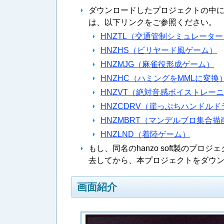
ダウンロードしたプロジェクトの中
は、以下リンクをご参照ください。
HNZTL（交通管制シミュレーター
HNZHS（ビリヤード風ゲーム）
HNZMJG（麻雀役形成ゲーム）
HNZHC（ハミングをMMLに変換
HNZVT（絶対音感ボイストレー
HNZCDRV（崖っぷちハンドルド
HNZMBRT（マンデルブロ集合描
HNZLND（着陸ゲーム）
もし、同名のhanzo soft製の
去してから、本プロジェクトをダウ
画面紹介