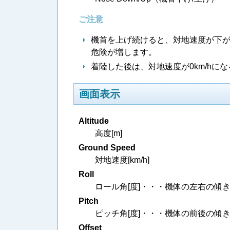
ご注意
機首を上げ続けると、対地速度が下
危険が増します。
着陸した後は、対地速度が0km/h
画面表示
Altitude
高度[m]
Ground Speed
対地速度[km/h]
Roll
ロール角[度]・・・機体の左右の傾
Pitch
ピッチ角[度]・・・機体の前後の傾
Offset