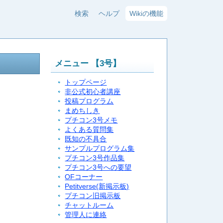
検索
ヘルプ
Wikiの機能
メニュー 【3号】
トップページ
非公式初心者講座
投稿プログラム
まめちしき
プチコン3号メモ
よくある質問集
既知の不具合
サンプルプログラム集
プチコン3号作品集
プチコン3号への要望
OFコーナー
Petitverse(新掲示板)
プチコン旧掲示板
チャットルーム
管理人に連絡