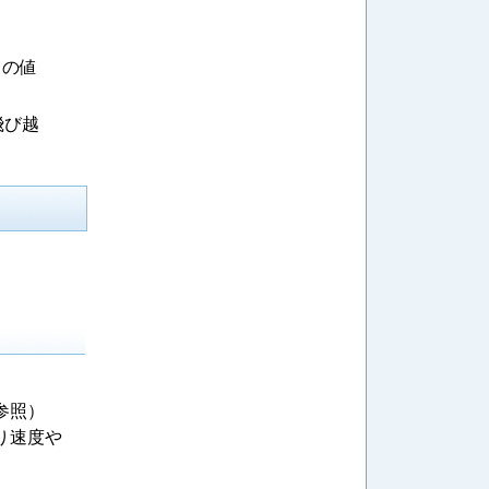
スの値
飛び越
参照）
り速度や