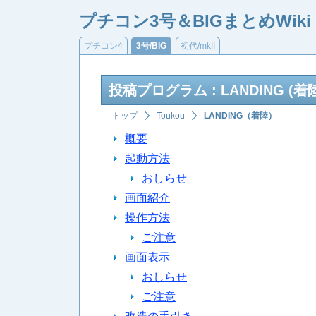
プチコン3号＆BIGまとめWiki
プチコン4
3号/BIG
初代/mkII
投稿プログラム : LANDING (着
トップ
Toukou
LANDING（着陸）
概要
起動方法
おしらせ
画面紹介
操作方法
ご注意
画面表示
おしらせ
ご注意