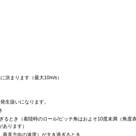
決まります（最大10m/s）
故発生扱いになります。
き
ぎるとき（着陸時のロール/ピッチ角はおよそ10度未満（角度
があります）
し垂直方向の速度）が大き過ぎるとき