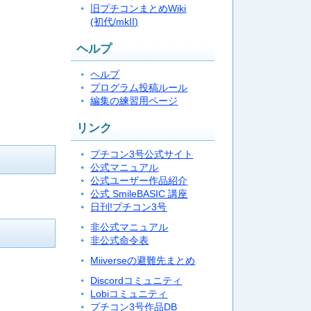
旧プチコンまとめWiki
(初代/mkII)
ヘルプ
ヘルプ
プログラム投稿ルール
編集の練習用ページ
リンク
プチコン3号公式サイト
公式マニュアル
公式ユーザー作品紹介
公式 SmileBASIC 講座
日刊!プチコン3号
非公式マニュアル
非公式命令表
Miiverseの避難先まとめ
Discordコミュニティ
Lobiコミュニティ
プチコン3号作品DB