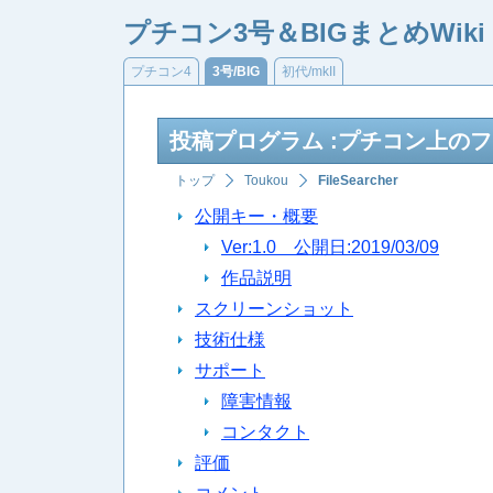
プチコン3号＆BIGまとめWiki
プチコン4
3号/BIG
初代/mkII
投稿プログラム :プチコン上の
トップ
Toukou
FileSearcher
公開キー・概要
Ver:1.0 公開日:2019/03/09
作品説明
スクリーンショット
技術仕様
サポート
障害情報
コンタクト
評価