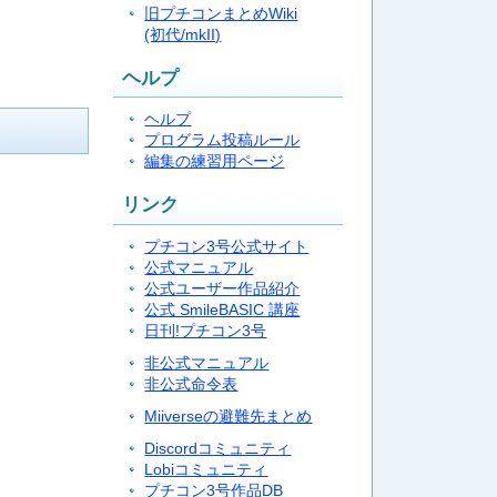
旧プチコンまとめWiki
(初代/mkII)
ヘルプ
ヘルプ
プログラム投稿ルール
編集の練習用ページ
リンク
プチコン3号公式サイト
公式マニュアル
公式ユーザー作品紹介
公式 SmileBASIC 講座
日刊!プチコン3号
非公式マニュアル
非公式命令表
Miiverseの避難先まとめ
Discordコミュニティ
Lobiコミュニティ
プチコン3号作品DB