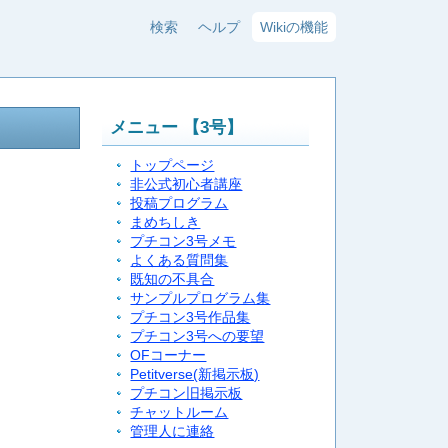
検索
ヘルプ
Wikiの機能
メニュー 【3号】
トップページ
非公式初心者講座
投稿プログラム
まめちしき
プチコン3号メモ
よくある質問集
既知の不具合
サンプルプログラム集
プチコン3号作品集
プチコン3号への要望
OFコーナー
Petitverse(新掲示板)
プチコン旧掲示板
チャットルーム
管理人に連絡