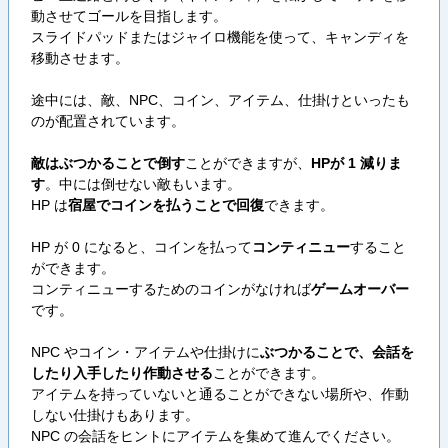
動させてゴールを目指します。
スライドパッドまたはジャイロ機能を使って、キャンディを
移動させます。
途中には、敵、NPC、コイン、アイテム、仕掛けといったも
のが配置されています。
敵はぶつかることで倒す
ことができますが、
HPが 1 減りま
す
。中には倒せない敵もいます。
HP は
宿屋でコインを払うことで回復
できます。
HP が 0 になると、コインを払って
コンティニュー
すること
ができます。
コンティニューするためのコインがなければ
ゲームオーバー
です。
NPC やコイン・アイテムや仕掛けに
ぶつかることで、会話を
したり入手したり作動させる
ことができます。
アイテムを持っていないと通ることができない場所や、作動
しない仕掛けもあります。
NPC の会話をヒントにアイテムを集めて進んでください。