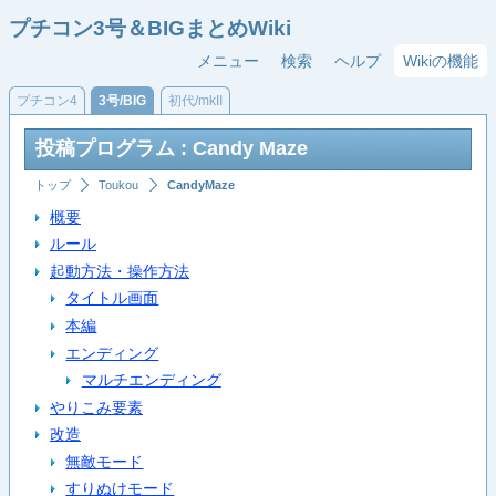
プチコン3号＆BIGまとめWiki
メニュー
検索
ヘルプ
Wikiの機能
プチコン4
3号/BIG
初代/mkII
投稿プログラム : Candy Maze
トップ
Toukou
CandyMaze
概要
ルール
起動方法・操作方法
タイトル画面
本編
エンディング
マルチエンディング
やりこみ要素
改造
無敵モード
すりぬけモード