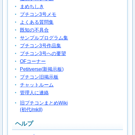
まめちしき
プチコン3号メモ
よくある質問集
既知の不具合
サンプルプログラム集
プチコン3号作品集
プチコン3号への要望
OFコーナー
Petitverse(新掲示板)
プチコン旧掲示板
チャットルーム
管理人に連絡
旧プチコンまとめWiki
(初代/mkII)
ヘルプ