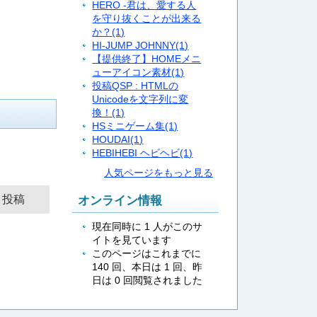
HERO -君は、愛する人
を守り抜くことが出来る
か？
(1)
HI-JUMP JOHNNY
(1)
【提供終了】HOMEメニ
ューアイコン素材
(1)
投稿QSP : HTMLの
Unicodeを文字列に変
換！
(1)
HSミニゲーム集
(1)
HOUDAI
(1)
HEBIHEBI ヘビヘビ
(1)
人気ページをもっと見る
オンライン情報
現在同時に 1 人がこのサ
イトを見ています
このページはこれまでに
140 回、本日は 1 回、昨
日は 0 回閲覧されました