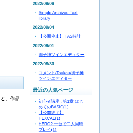
2022/09/06
Simple Archived Text
library
2022/09/04
【公開停止】 TAS時計
2022/09/01
御子神ツインエディター
2022/08/30
コメント/Toukou/御子神
ツインエディター
最近の人気ページ
ると、作品
初心者講座 : 第1章 はじ
めてのBASIC
(1)
【公開終了】
HEXCAL
(1)
HERO2 一台で二人同時
プレイ
(1)