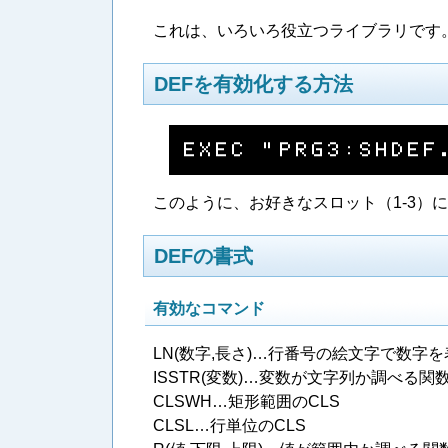
これは、いろいろ役立つライブラリです
DEFを有効化する方法
Ｅ​Ｘ​Ｅ​Ｃ​ ​”​Ｐ​Ｒ​Ｇ​３​：​Ｓ​Ｈ​Ｄ​Ｅ​Ｆ​
このように、お好きなスロット（1-3）に
DEFの書式
有効なコマンド
LN(数字,長さ)…行番号の絵文字で数字
ISSTR(変数)…変数が文字列か調べる関
CLSWH…矩形範囲のCLS
CLSL…行単位のCLS