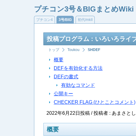
プチコン3号＆BIGまとめWiki
プチコン4
3号/BIG
初代/mkII
投稿プログラム : いろいろライブラリ w
トップ
Toukou
SHDEF
概要
DEFを有効化する方法
DEFの書式
有効なコマンド
公開キー
CHECKER FLAG (ひとことコメント)
2022年6月22日投稿 / 投稿者 : あまさ
概要