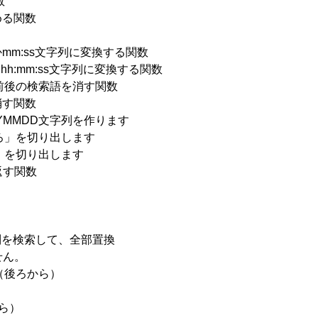
数
める関数
mかmm:ss文字列に変換する関数
hh:mm:ss文字列に変換する関数
列の前後の検索語を消す関数
消す関数
YYYMMDD文字列を作ります
後ろ」を切り出します
前」を切り出します
を返す関数
文字列を検索して、全部置換
せん。
索（後ろから）
から）