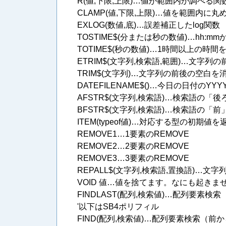
R(値,下限,上限)…値が範囲内か調べる関
CLAMP(値,下限,上限)…値を範囲内に丸
EXLOG(数値,底)…誤差補正したlog関数
TOSTIME$(分または秒の数値)…hh:m
TOTIME$(秒の数値)…1時間以上の時間を
ETRIM$(文字列,検索語,範囲)…文字
TRIM$(文字列)…文字列の前後の空白を
DATEFILENAME$()…今日の日付のY
AFSTR$(文字列,検索語)…検索語の「
BFSTR$(文字列,検索語)…検索語の「
ITEM(typeof値)…対応する型の初期値
REMOVE1…1要素のREMOVE
REMOVE2…2要素のREMOVE
REMOVE3…3要素のREMOVE
REPALL$(文字列,検索語,置換語)…
VOID 値…値を捨てます。なにも起きま
FINDLAST(配列,検索値)…配列要素検
'以下はSB4ポリフィル
FIND(配列,検索値)…配列要素検索（前