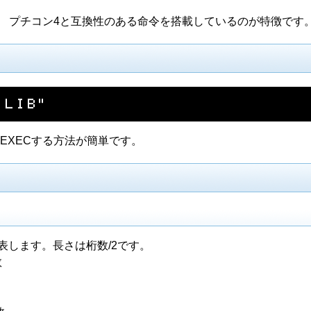
。 プチコン4と互換性のある命令を搭載しているのが特徴です
．​Ｌ​Ｉ​Ｂ​”
EXECする方法が簡単です。
を表します。長さは桁数/2です。
数