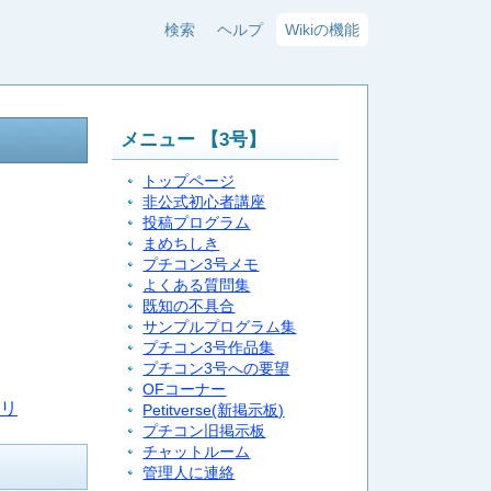
検索
ヘルプ
Wikiの機能
メニュー 【3号】
トップページ
非公式初心者講座
投稿プログラム
まめちしき
プチコン3号メモ
よくある質問集
既知の不具合
サンプルプログラム集
プチコン3号作品集
プチコン3号への要望
OFコーナー
リ
Petitverse(新掲示板)
プチコン旧掲示板
チャットルーム
管理人に連絡