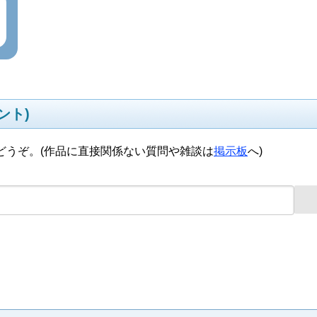
ント)
どうぞ。(作品に直接関係ない質問や雑談は
掲示板
へ)