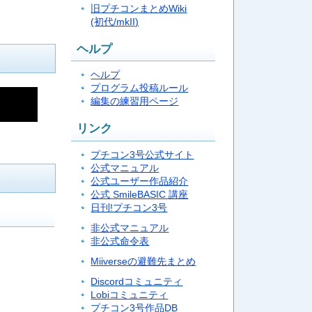
旧プチコンまとめWiki
。
(初代/mkII)
ヘルプ
ヘルプ
プログラム投稿ルール
編集の練習用ページ
リンク
プチコン3号公式サイト
公式マニュアル
公式ユーザー作品紹介
公式 SmileBASIC 講座
日刊!プチコン3号
非公式マニュアル
非公式命令表
Miiverseの避難先まとめ
Discordコミュニティ
Lobiコミュニティ
プチコン3号作品DB