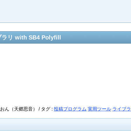
ith SB4 Polyfill
としおん（天郷思音） /
タグ :
投稿プログラム
実用ツール
ライブラ