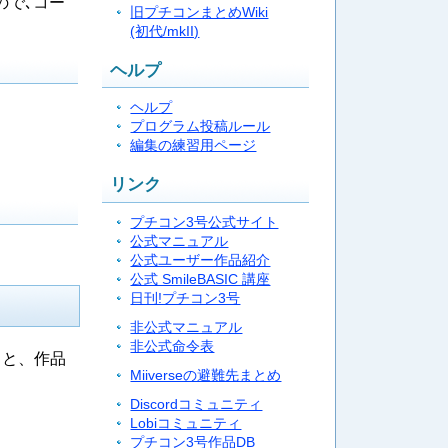
ので､コー
旧プチコンまとめWiki
(初代/mkII)
ヘルプ
ヘルプ
プログラム投稿ルール
編集の練習用ページ
リンク
プチコン3号公式サイト
公式マニュアル
公式ユーザー作品紹介
公式 SmileBASIC 講座
日刊!プチコン3号
非公式マニュアル
非公式命令表
ると、作品
Miiverseの避難先まとめ
Discordコミュニティ
Lobiコミュニティ
プチコン3号作品DB