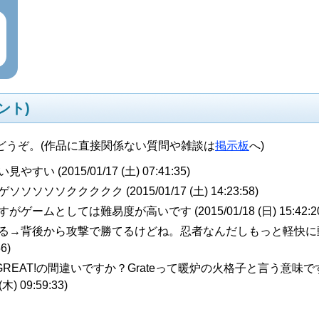
ント)
どうぞ。(作品に直接関係ない質問や雑談は
掲示板
へ)
い見やすい (
2015/01/17 (土) 07:41:35
)
ゲソソソソソククククク (
2015/01/17 (土) 14:23:58
)
ますがゲームとしては難易度が高いです (
2015/01/18 (日) 15:42:2
取る→背後から攻撃で勝てるけどね。忍者なんだしもっと軽快に
56
)
てGREAT!の間違いですか？Grateって暖炉の火格子と言う意味
(木) 09:59:33
)