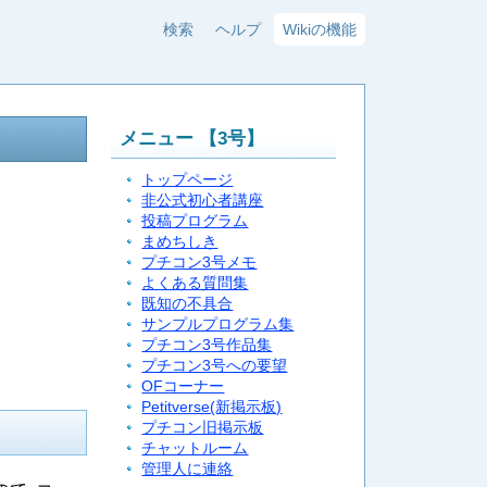
検索
ヘルプ
Wikiの機能
メニュー 【3号】
トップページ
非公式初心者講座
投稿プログラム
まめちしき
プチコン3号メモ
よくある質問集
既知の不具合
サンプルプログラム集
プチコン3号作品集
プチコン3号への要望
OFコーナー
Petitverse(新掲示板)
プチコン旧掲示板
チャットルーム
管理人に連絡