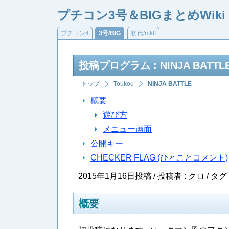
プチコン3号＆BIGまとめWiki
プチコン4
3号/BIG
初代/mkII
投稿プログラム : NINJA BATTL
トップ
Toukou
NINJA BATTLE
概要
遊び方
メニュー画面
公開キー
CHECKER FLAG (ひとことコメント)
2015年1月16日投稿 / 投稿者 : クロ /
タグ 
概要