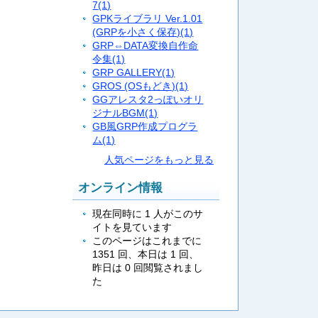
7
(1)
GPKライブラリ Ver.1.01
(GRPを小さく保存)
(1)
GRP⇔DATA変換自作命
令集
(1)
GRP GALLERY
(1)
GROS (OSもどき)
(1)
GGアレスタ2っぽいオリ
ジナルBGM
(1)
GB風GRP作成プログラ
ム
(1)
人気ページをもっと見る
オンライン情報
現在同時に 1 人がこのサ
イトを見ています
このページはこれまでに
1351 回、本日は 1 回、
昨日は 0 回閲覧されまし
た