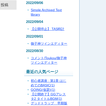
2022/09/06
Simple Archived Text
library
2022/09/04
【公開停止】 TAS時計
2022/09/01
御子神ツインエディター
2022/08/30
コメント/Toukou/御子神
ツインエディター
最近の人気ページ
初心者講座 : 第1章 はじ
めてのBASIC
(1)
GOING(仮題)
(1)
【公開終了】GGアレス
タ2 タイトルBGM
(1)
グッドトラップ 早期版