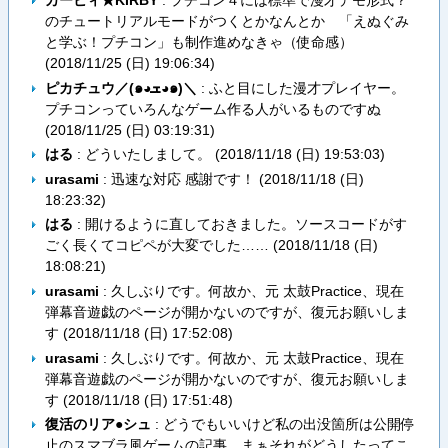
カービィ★KIRBY
: プチコン４には標準で漫才デモ形式？
のチュートリアルモードがつくとかなんとか 「えぬぐみ
と学ぶ！プチコン」も制作進めなきゃ（使命感）
(
2018/11/25 (日) 19:06:34
)
ピカチュウ／(๑◕ܫ◕๑)＼
: ふと目にした漫才プレイヤー。
プチコンっていろんなゲーム作る人がいるものですぬ
(
2018/11/25 (日) 03:19:31
)
はる
: どういたしまして。 (
2018/11/18 (日) 19:53:03
)
urasami
: 迅速な対応 感謝です！ (
2018/11/18 (日)
18:23:32
)
はる
: 開けるように直しておきました。ソースコードがす
ごく長くてコピペが大変でした…… (
2018/11/18 (日)
18:08:21
)
urasami
: 久しぶりです。何故か、元 太鼓Practice、現在
弾幕音遊戯のページが開かないのですが、復元お願いしま
す (
2018/11/18 (日) 17:52:08
)
urasami
: 久しぶりです。何故か、元 太鼓Practice、現在
弾幕音遊戯のページが開かないのですが、復元お願いしま
す (
2018/11/18 (日) 17:51:48
)
復活のリア●シュ
: どうでもいいけど私の出没箇所は公開停
止のスマブラ風ゲームの記事。まぁそれがどうしたってこ