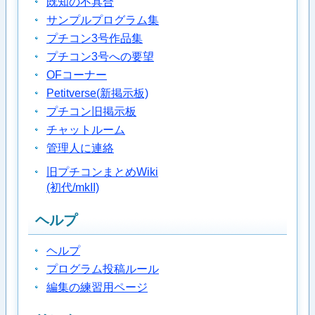
既知の不具合
サンプルプログラム集
プチコン3号作品集
プチコン3号への要望
OFコーナー
Petitverse(新掲示板)
プチコン旧掲示板
チャットルーム
管理人に連絡
旧プチコンまとめWiki
(初代/mkII)
ヘルプ
ヘルプ
プログラム投稿ルール
編集の練習用ページ