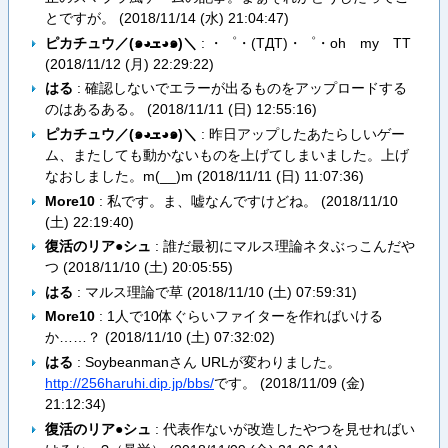
とですが。 (
2018/11/14 (水) 21:04:47
)
ピカチュウ／(๑◕ܫ◕๑)＼
: ・゜・(TДT)・゜・oh my TT
(
2018/11/12 (月) 22:29:22
)
はる
: 確認しないでエラーが出るものをアップロードする
のはあるある。 (
2018/11/11 (日) 12:55:16
)
ピカチュウ／(๑◕ܫ◕๑)＼
: 昨日アップしたあたらしいゲー
ム、またしても動かないものを上げてしまいました。上げ
なおしました。m(__)m (
2018/11/11 (日) 11:07:36
)
More10
: 私です。ま、嘘なんですけどね。 (
2018/11/10
(土) 22:19:40
)
復活のリア●シュ
: 誰だ最初にマルス理論ネタぶっこんだや
つ (
2018/11/10 (土) 20:05:55
)
はる
: マルス理論で草 (
2018/11/10 (土) 07:59:31
)
More10
: 1人で10体ぐらいファイターを作ればいける
か……？ (
2018/11/10 (土) 07:32:02
)
はる
: Soybeanmanさん URLが変わりました。
http://256haruhi.dip.jp/bbs/
です。 (
2018/11/09 (金)
21:12:34
)
復活のリア●シュ
: 代表作ないが改造したやつを見せればい