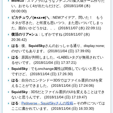
More10
: スマブラのようなプチコンの集大成ゲーム作りた
い。おそらく4が出たらだけど。 (
2018/11/08 (木)
00:00:00
)
ピカチュウ／(๑◕ܫ◕๑)＼
: NEWアイデア、閃いた！ もう
ネタが尽きた、と何度も思いつつ、また思いついてしまっ
た。面白いかどうかは、、、 (
2018/11/07 (水) 22:09:11
)
復活のリア●シュ
: しずかですね (
2018/11/07 (水)
20:36:42
)
はる
: 後、
SquidSky
さんのおっしゃる通り、display:none;
のせいでもあります。 (
2018/11/04 (日) 17:39:05
)
はる
: 原因が判明しました。<LABEL>タグが無視されてい
るせいです。 (
2018/11/04 (日) 17:37:21
)
SquidSky
: でもonchange属性は関係していないと思うん
ですけど。 (
2018/11/04 (日) 17:26:30
)
はる
: 自分のニンテンドー3DSではファイル選択のUIを変
えることができました。 (
2018/11/04 (日) 17:24:06
)
SquidSky
: 3DSだとファイル選択のUIを変えることはでき
ないと思うんです。 (
2018/11/04 (日) 17:19:47
)
はる
:
Petitverse - SquidSkyさんの投稿
←その件については
ここに書かれています。 (
2018/11/04 (日) 16:33:30
)