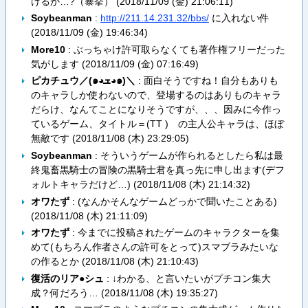
けるか…?（暴挙） (
2018/11/09 (金) 21:06:11
)
Soybeanman
:
http://211.14.231.32/bbs/
に入れない件
(
2018/11/09 (金) 19:46:34
)
More10
: ぶっちゃけ許可取らなくても著作権フリーだった
気がします (
2018/11/09 (金) 07:16:49
)
ピカチュウ／(๑◕ܫ◕๑)＼
: 面白そうですね！自分もありも
のキャラしか使わないので、登場するのはありものキャラ
だらけ、なんてことになりそうですが、、、因みに今作っ
ているゲーム、タイトル＝(TT ) の主人公キャラは、ほぼ
無敵です (
2018/11/08 (木) 23:29:05
)
Soybeanman
: そういうゲームが作られるとしたら私は最
終鬼畜黒騎士の冒険の黒騎士君を真っ先に申し出ます(デフ
ォルトキャラだけど…) (
2018/11/08 (木) 21:14:32
)
オワたず
: (なんかそんなゲームどっかで聞いたことある)
(
2018/11/08 (木) 21:11:09
)
オワたず
: 今までに投稿されたゲームのキャラクターを集
めて(もちろん作者さんの許可をとって)スマブラみたいな
の作るとか (
2018/11/08 (木) 21:10:43
)
復活のリア●シュ
: ↓わかる、と言いたいがプチコン集大
成？何だろう… (
2018/11/08 (木) 19:35:27
)