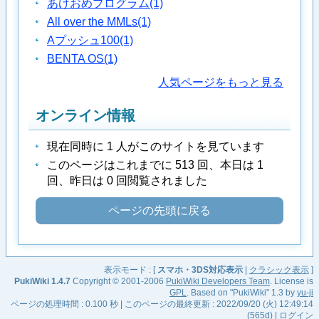
あけおめプログラム
(1)
All over the MMLs
(1)
Aプッシュ100
(1)
BENTA OS
(1)
人気ページをもっと見る
オンライン情報
現在同時に 1 人がこのサイトを見ています
このページはこれまでに 513 回、本日は 1
回、昨日は 0 回閲覧されました
ページの先頭に戻る
表示モード : [
スマホ・3DS対応表示
|
クラシック表示
]
PukiWiki 1.4.7
Copyright © 2001-2006
PukiWiki Developers Team
. License is
GPL
. Based on "PukiWiki" 1.3 by
yu-ji
ページの処理時間 : 0.100 秒 | このページの最終更新 : 2022/09/20 (火) 12:49:14
(565d) |
ログイン