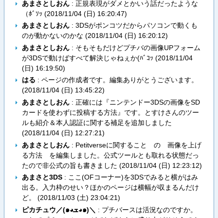
あまさとしおん
: 正規表現がダメとかいう話だったような
（ﾎﾞｿｯ (
2018/11/04 (日) 16:20:47
)
あまさとしおん
: 3DSがポンコツだからパソコンで動くも
のが動かないのかな (
2018/11/04 (日) 16:20:12
)
あまさとしおん
: そもそもだけどプチバの画像UPフォーム
が3DSで動けばすべて解決じゃねぇか(ﾊﾞｺｯ (
2018/11/04
(日) 16:19:50
)
はる
: ページの作成者です。編集ありがとうございます。
(
2018/11/04 (日) 13:45:22
)
あまさとしおん
: 正確には『ニンテンドー3DSの画像をSD
カードを使わずに投稿する方法』です。とすけさんのツー
ルも紹介＆本人認証に関する補足を追加しました
(
2018/11/04 (日) 12:27:21
)
あまさとしおん
: Petitverseに関すること の 画像を上げ
る方法 を編集しました。公式ツールとも取れる状態だっ
たので非公式の旨も書きました (
2018/11/04 (日) 12:23:12
)
あまさと3DS
: ここ(OFコーナー)を3DSでみると横がはみ
出る。入力枠のせい？ほかのページは横幅が収まるんだけ
ど。 (
2018/11/03 (土) 23:04:21
)
ピカチュウ／(๑◕ܫ◕๑)＼
: プチバースは活況なのですか。