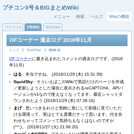
プチコン3号＆BIGまとめWiki
メニュー
検索
ヘルプ
Wikiの機能
プチコン4
3号/BIG
初代/mkII
OFコーナー 過去ログ 2018年11月
トップ
OverFlow
2018-11
OFコーナー
に書き込まれたコメントの過去ログです。(2018
年11月)
はる
: 本当ですね。 (
2018/11/29 (木) 15:31:39
)
SquidSky
: そういえばこのWikiで英語だけのページを作成
／更新しようとした場合に表示されるreCAPTCHA、APIバ
ージョンがv1なので使えなくなってます。最近シャットダ
ウンされたよう (
2018/11/29 (木) 07:28:16
)
まげ
: 思いつきをわりと気軽に形にして皆様に見ていただ
ける環境って、実はとても貴重だナって思います。付き合
わせちゃってゴメンって気持ちもなくはないのですが
(^^;)。 (
2018/11/27 (火) 21:56:20
)