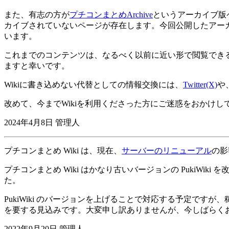
また、有志の方が
プチコンまとめArchive
というアーカイブ版
カイブされていないページが存在します。今回公開したアー
います。
これまでのコンテンツは、なるべく以前に近い形で閲覧できる
ますと幸いです。
Wikiに書き込めない代替としての情報交換には、
Twitter(X)
や
改めて、今までWikiを利用くださった方にご迷惑をおかけ
2024年4月8日 管理人
プチコンまとめ Wiki は、現在、
サーバーのリニューアル
の影
プチコンまとめ Wiki はかなり古いバージョンの PukiW
た。
PukiWiki のバージョンを上げることで対応する予定です
を要する見込みです。大変申し訳ありませんが、今しばらく
2022年9月20日 管理人