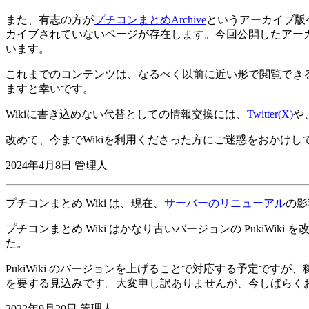
また、有志の方が
プチコンまとめArchive
というアーカイブ版
カイブされていないページが存在します。今回公開したアー
います。
これまでのコンテンツは、なるべく以前に近い形で閲覧できる
ますと幸いです。
Wikiに書き込めない代替としての情報交換には、
Twitter(X)
や
改めて、今までWikiを利用くださった方にご迷惑をおかけ
2024年4月8日 管理人
プチコンまとめ Wiki は、現在、
サーバーのリニューアル
の影
プチコンまとめ Wiki はかなり古いバージョンの PukiW
た。
PukiWiki のバージョンを上げることで対応する予定です
を要する見込みです。大変申し訳ありませんが、今しばらく
2022年9月20日 管理人