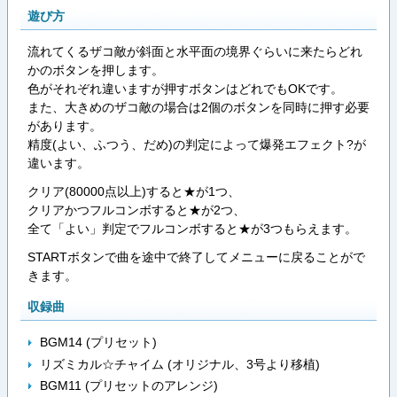
遊び方
流れてくるザコ敵が斜面と水平面の境界ぐらいに来たらどれ
かのボタンを押します。
色がそれぞれ違いますが押すボタンはどれでもOKです。
また、大きめのザコ敵の場合は2個のボタンを同時に押す必要
があります。
精度(よい、ふつう、だめ)の判定によって爆発エフェクト?が
違います。
クリア(80000点以上)すると★が1つ、
クリアかつフルコンボすると★が2つ、
全て「よい」判定でフルコンボすると★が3つもらえます。
STARTボタンで曲を途中で終了してメニューに戻ることがで
きます。
収録曲
BGM14 (プリセット)
リズミカル☆チャイム (オリジナル、3号より移植)
BGM11 (プリセットのアレンジ)