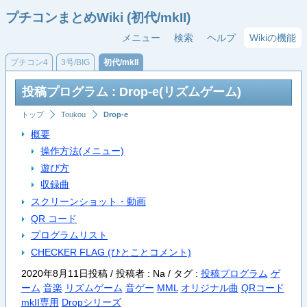
プチコンまとめWiki (初代/mkII)
メニュー
検索
ヘルプ
Wikiの機能
プチコン4
3号/BIG
初代/mkII
投稿プログラム : Drop-e(リズムゲーム)
トップ
Toukou
Drop-e
概要
操作方法(メニュー)
遊び方
収録曲
スクリーンショット・動画
QR コード
プログラムリスト
CHECKER FLAG (ひとことコメント)
2020年8月11日投稿 / 投稿者 : Na /
タグ :
投稿プログラム
ゲ
ーム
音楽
リズムゲーム
音ゲー
MML
オリジナル曲
QRコード
mkII専用
Dropシリーズ