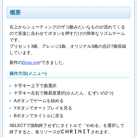
概要
右上からシューティングのザコ敵みたいなものが流れてくる
ので音楽に合わせてボタンを押すだけの簡単なリズムゲーム
です。
プリセット3曲、アレンジ1曲、オリジナル3曲の合計7曲収録
しています。
新作の
Drop-m
ができました。
操作方法(メニュー)
十字キー上下で曲選択
十字キー左右で難易度選択(かんたん、むずいの2つ)
Aボタンでゲームを始める
Yボタンでオートプレイを見る
Bボタンでタイトルに戻る
SELECTで強制終了せずにタイトルで「やめる」を選択して
終了すると、各リソースが
されます。
Ｃ​Ｈ​Ｒ​Ｉ​Ｎ​Ｉ​Ｔ